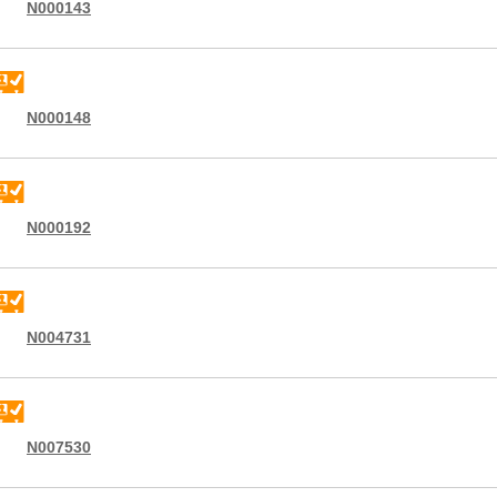
N000143
N000148
N000192
N004731
N007530