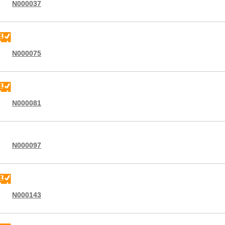
N000037
N000075
N000081
N000097
N000143