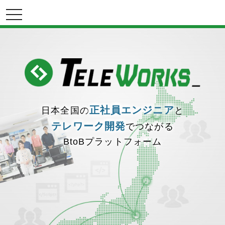
toggle
navigation
正社員エンジニア
日本全国の
と
テレワーク開発
でつながる
BtoBプラットフォーム