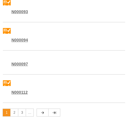
N000093
N000094
N000097
N000112
1
2
3
…