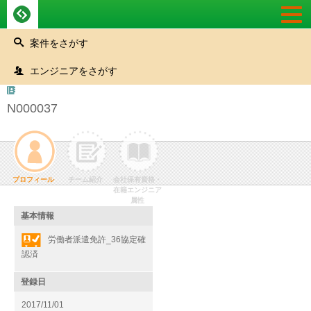
Togg
navi
案件をさがす
エンジニアをさがす
N000037
プロフィール
チーム紹介
会社保有資格・
在籍エンジニア
属性
基本情報
労働者派遣免許_36協定確
認済
登録日
2017/11/01